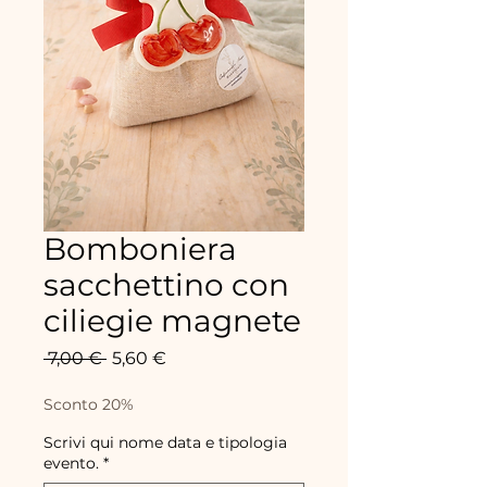
Bomboniera
sacchettino con
ciliegie magnete
Standardpreis
Sale-
 7,00 € 
5,60 €
Preis
Sconto 20%
Scrivi qui nome data e tipologia
evento.
*