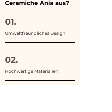
ersetzen!
Ceramiche Ania aus?
Anzeigen unserer Artikel das
Foto der Endverpackung
01.
Umweltfreundliches Design
02.
Hochwertige Materialien
03.
Hergestellt in Italien