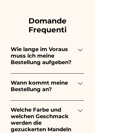
Domande
Frequenti
Wie lange im Voraus
muss ich meine
Bestellung aufgeben?
Ceramiche Ania kreiert und
bemalt vollständig von Hand,
Wann kommt meine
Bestellung an?
daher dauert ihre Herstellung
lange! Der Zeitpunkt hängt
Der Eingang der Bestellung ist
von der Art des Artikels und
10/15 Tage vor der
Welche Farbe und
der Menge ab. Wir empfehlen
welchen Geschmack
Veranstaltung garantiert.
daher, Ihre Bestellung immer
werden die
1/2 Monate vor Ihrer
gezuckerten Mandeln
Veranstaltung aufzugeben.