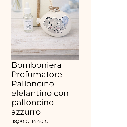
Bomboniera
Profumatore
Palloncino
elefantino con
palloncino
azzurro
Standardpreis
Sale-
 18,00 € 
14,40 €
Preis