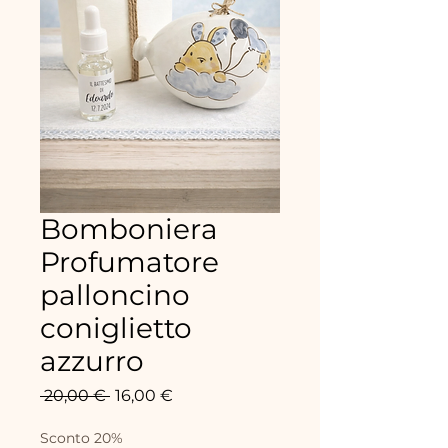
Bomboniera
Profumatore
palloncino
coniglietto
azzurro
Standardpreis
Sale-
 20,00 € 
16,00 €
Preis
Sconto 20%