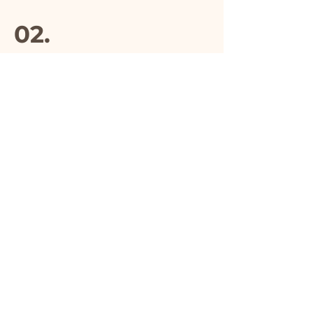
02.
Hochwertige Materialien
03.
Hergestellt in Italien
04.
Handgefertigt