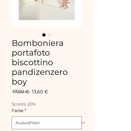
Bomboniera
portafoto
biscottino
pandizenzero
boy
Standardpreis
Sale-
 17,00 € 
13,60 €
Preis
Sconto 20%
Farbe
*