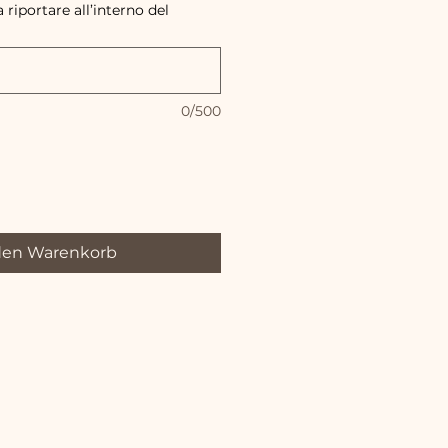
a riportare all’interno del
0/500
den Warenkorb