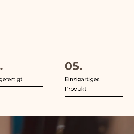
evorzugung an, außerdem
.
05.
efertigt
Einzigartiges
Produkt