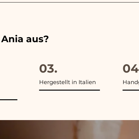
Bänder immer an die Farben der gewählten Hochzeitsb
 unserer Artikel das Foto der Endverpackung
 Ania aus?
03.
04
Hergestellt in Italien
Handg