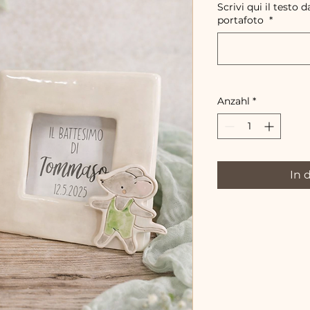
Scrivi qui il testo d
portafoto
*
Anzahl
*
In 