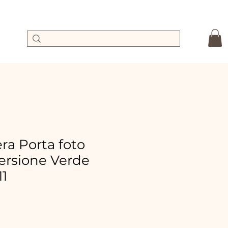
a Porta foto
versione Verde
11
dpreis
Sale-
Preis