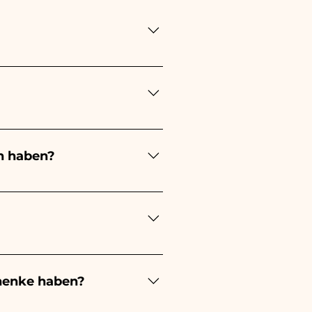
ung lange! Der Zeitpunkt
ung immer 1/2 Monate vor
en stattfindet, kontaktieren
n haben?
ert je nach Art der
 eines kleinen Mädchens wird
ochzeit wird es weiß sein -
estellungen kümmern müssen.
s beschädigten Artikels auf
henke haben?