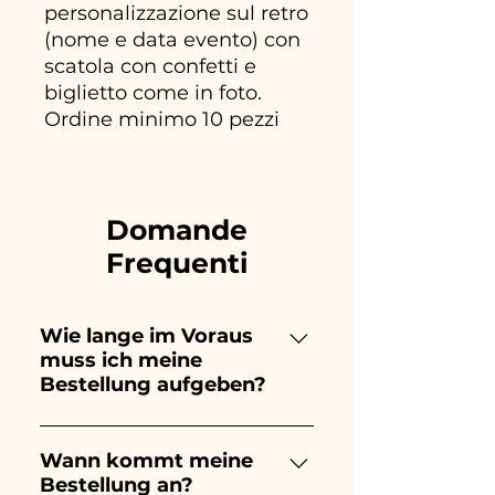
personalizzazione sul retro
(nome e data evento) con
scatola con confetti e
biglietto come in foto.
Ordine minimo 10 pezzi
Domande
Frequenti
Wie lange im Voraus
muss ich meine
Bestellung aufgeben?
Ceramiche Ania kreiert und
bemalt vollständig von Hand,
Wann kommt meine
Bestellung an?
daher dauert ihre Herstellung