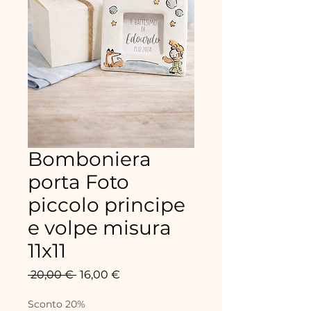
Bomboniera
porta Foto
piccolo principe
e volpe misura
11x11
Standardpreis
Sale-
 20,00 € 
16,00 €
Preis
Sconto 20%