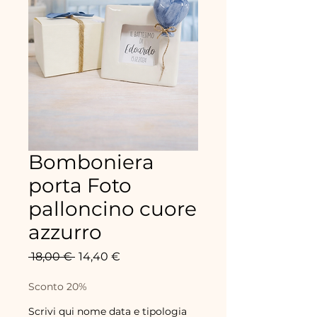
Bomboniera
porta Foto
palloncino cuore
azzurro
Standardpreis
Sale-
 18,00 € 
14,40 €
Preis
Sconto 20%
Scrivi qui nome data e tipologia