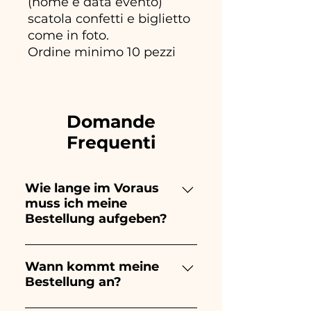
(nome e data evento)
scatola confetti e biglietto
come in foto.
Ordine minimo 10 pezzi
Domande
Frequenti
Wie lange im Voraus
muss ich meine
Bestellung aufgeben?
Ceramiche Ania kreiert und
bemalt vollständig von Hand,
Wann kommt meine
Bestellung an?
daher dauert ihre Herstellung
lange! Der Zeitpunkt hängt