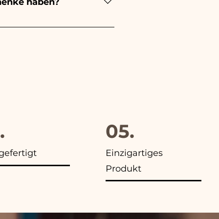
henke haben?
evorzugung an, außerdem
.
05.
efertigt
Einzigartiges
Produkt