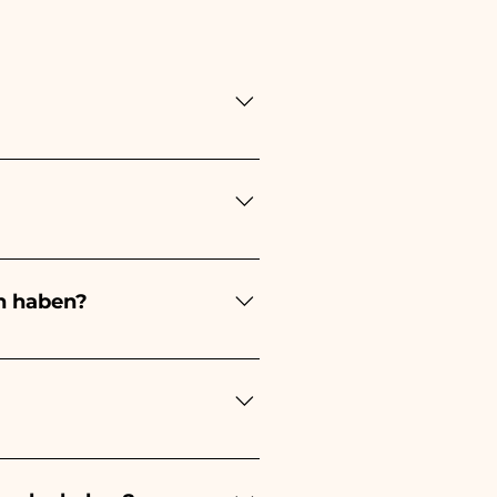
ung lange! Der Zeitpunkt
ung immer 1/2 Monate vor
en stattfindet, kontaktieren
n haben?
ert je nach Art der
 eines kleinen Mädchens wird
ochzeit wird es weiß sein -
estellungen kümmern müssen.
s beschädigten Artikels auf