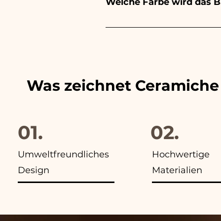
Welche Farbe wird das 
WhatsApp an unsere Nummer
Wir passen die Farben der 
finden Sie in allen Anzeigen
Was zeichnet Ceramiche
01.
02.
Umweltfreundliches
Hochwertige
Design
Materialien