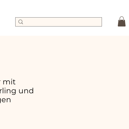
r mit
ling und
gen
dpreis
Sale-
Preis