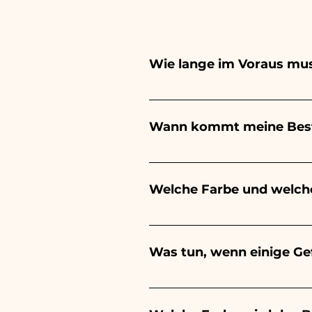
Wie lange im Voraus mus
Ceramiche Ania kreiert und b
hängt von der Art des Artike
Wann kommt meine Best
Ihrer Veranstaltung aufzuge
Sie uns, um detailliertere In
Der Eingang der Bestellung is
Welche Farbe und welch
Der Geschmack der gezuckerte
Veranstaltung: - Zur Geburt 
Was tun, wenn einige G
es rosa sein - Zur Taufe, zu
Für den Abschluss wird es rot
Wir sind seit vielen Jahren 
Wenn jedoch während des Tra