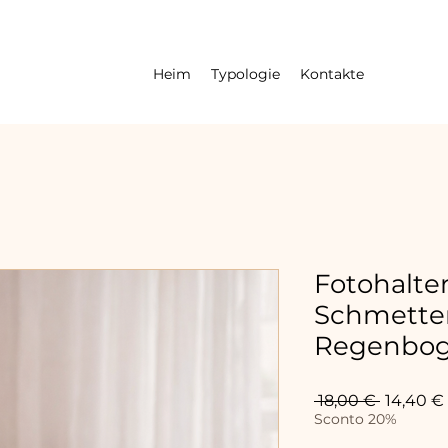
Heim
Typologie
Kontakte
Fotohalte
Schmetter
Regenbo
Standar
 18,00 € 
14,40 €
Sconto 20%