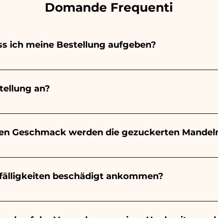
Domande Frequenti
s ich meine Bestellung aufgeben?
emalt vollständig von Hand, daher dauert ihre Herstell
ls und der Menge ab. Wir empfehlen daher, Ihre Bestell
ellung an?
ben. Wenn Ihre Veranstaltung vor den angegebenen Zeit
formationen anzufordern!
t 10/15 Tage vor der Veranstaltung garantiert.
en Geschmack werden die gezuckerten Mandel
n Mandeln wird immer mandelartig sein, die Farbe varii
eines kleinen Jungen wird es hellblau sein - Zur Geburt
efälligkeiten beschädigt ankommen?
m Geburtstag, zur Kommunion, zur Konfirmation und zur H
 sein
in der Branche tätig und wissen, wie wir uns um Ihre B
nsports etwas beschädigt wird, senden Sie ein Video de