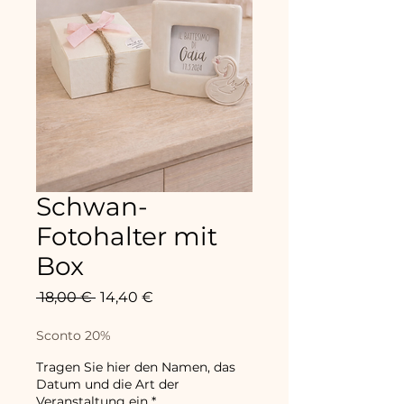
Schwan-
Fotohalter mit
Box
Standardpreis
Sale-
 18,00 € 
14,40 €
Preis
Sconto 20%
Tragen Sie hier den Namen, das
Datum und die Art der
Veranstaltung ein
*