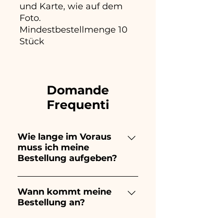
und Karte, wie auf dem
Foto.
Mindestbestellmenge 10
Stück
Domande
Frequenti
Wie lange im Voraus
muss ich meine
Bestellung aufgeben?
Ceramiche Ania kreiert und
bemalt vollständig von Hand,
Wann kommt meine
Bestellung an?
daher dauert ihre Herstellung
lange! Der Zeitpunkt hängt