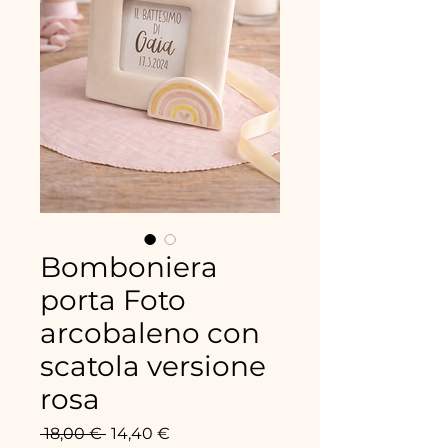
Bomboniera
porta Foto
arcobaleno con
scatola versione
rosa
Standardpreis
Sale-
 18,00 € 
14,40 €