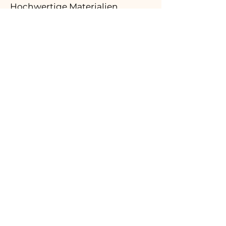
Hochwertige Materialien
03.
Hergestellt in Italien
04.
Handgefertigt
05.