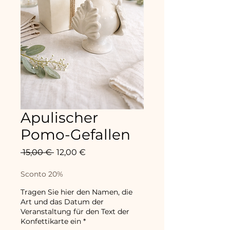
Apulischer
Pomo-Gefallen
Standardpreis
Sale-
 15,00 € 
12,00 €
Preis
Sconto 20%
Tragen Sie hier den Namen, die
Art und das Datum der
Veranstaltung für den Text der
Konfettikarte ein
*