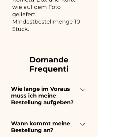
wie auf dem Foto
geliefert.
Mindestbestellmenge 10
Stück.
Domande
Frequenti
Wie lange im Voraus
muss ich meine
Bestellung aufgeben?
Ceramiche Ania kreiert und
bemalt vollständig von Hand,
Wann kommt meine
Bestellung an?
daher dauert ihre Herstellung