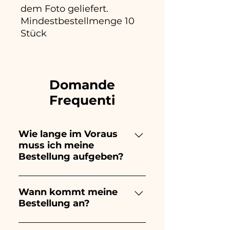
dem Foto geliefert.
Mindestbestellmenge 10
Stück
Domande
Frequenti
Wie lange im Voraus
muss ich meine
Bestellung aufgeben?
Ceramiche Ania kreiert und
bemalt vollständig von Hand,
Wann kommt meine
Bestellung an?
daher dauert ihre Herstellung
lange! Der Zeitpunkt hängt
Der Eingang der Bestellung ist
von der Art des Artikels und