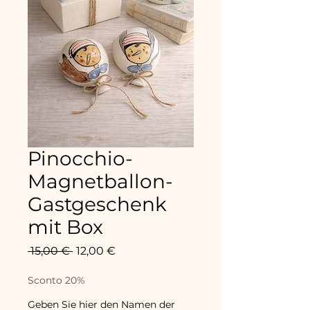
Pinocchio-
Magnetballon-
Gastgeschenk
mit Box
Standardpreis
Sale-
 15,00 € 
12,00 €
Preis
Sconto 20%
Geben Sie hier den Namen der