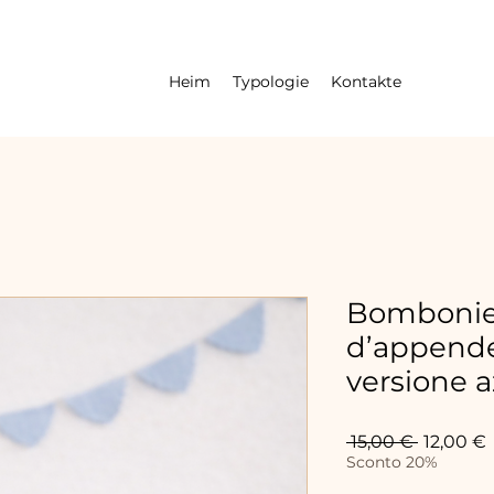
Heim
Typologie
Kontakte
Bombonier
d’appende
versione a
Standard
S
 15,00 € 
12,00 €
P
Sconto 20%