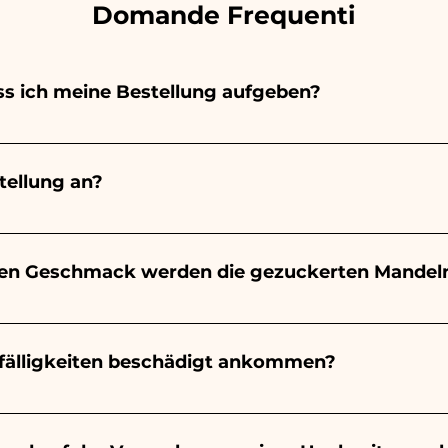
Domande Frequenti
s ich meine Bestellung aufgeben?
emalt vollständig von Hand, daher dauert ihre Herstell
ls und der Menge ab. Wir empfehlen daher, Ihre Bestell
ellung an?
ben. Wenn Ihre Veranstaltung vor den angegebenen Zeit
formationen anzufordern!
t 10/15 Tage vor der Veranstaltung garantiert.
en Geschmack werden die gezuckerten Mandel
n Mandeln wird immer mandelartig sein, die Farbe varii
eines kleinen Jungen wird es hellblau sein - Zur Geburt
efälligkeiten beschädigt ankommen?
m Geburtstag, zur Kommunion, zur Konfirmation und zur H
 sein
in der Branche tätig und wissen, wie wir uns um Ihre B
nsports etwas beschädigt wird, senden Sie ein Video de