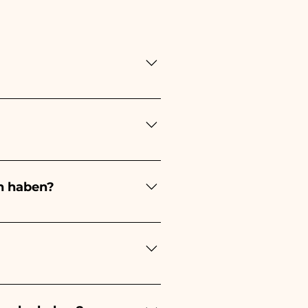
ung lange! Der Zeitpunkt
ung immer 1/2 Monate vor
en stattfindet, kontaktieren
n haben?
ert je nach Art der
 eines kleinen Mädchens wird
ochzeit wird es weiß sein -
estellungen kümmern müssen.
s beschädigten Artikels auf