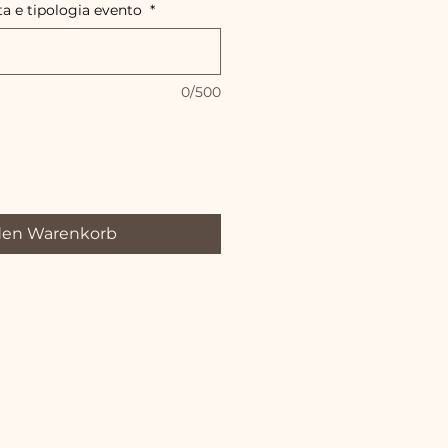
ta e tipologia evento
*
0/500
den Warenkorb