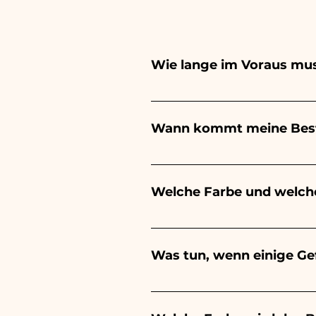
Wie lange im Voraus mus
Ceramiche Ania kreiert und b
hängt von der Art des Artike
Wann kommt meine Best
Ihrer Veranstaltung aufzuge
Sie uns, um detailliertere In
Der Eingang der Bestellung is
Welche Farbe und welch
Der Geschmack der gezuckerte
Veranstaltung: - Zur Geburt 
Was tun, wenn einige G
es rosa sein - Zur Taufe, zu
Für den Abschluss wird es rot
Wir sind seit vielen Jahren 
Wenn jedoch während des Tra