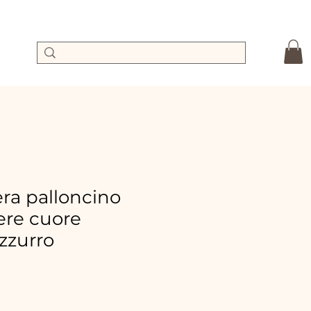
a palloncino
re cuore
zzurro
preis
ale-
reis