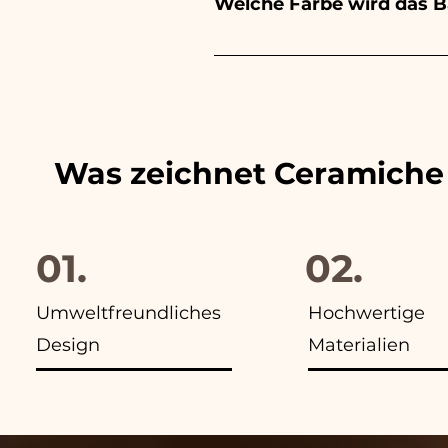
Welche Farbe wird das 
WhatsApp an unsere Nummer
Wir passen die Farben der 
finden Sie in allen Anzeigen
Was zeichnet Ceramiche
01.
02.
Umweltfreundliches
Hochwertige
Design
Materialien