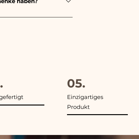
henke haben?
evorzugung an, außerdem
.
05.
efertigt
Einzigartiges
Produkt