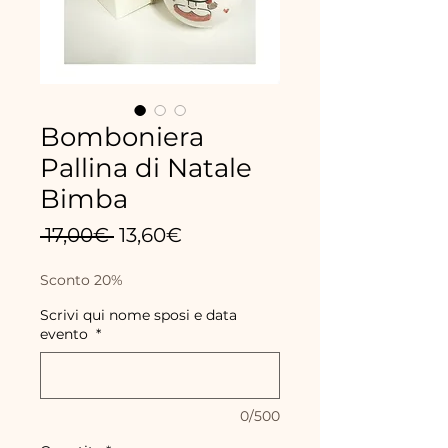
Bomboniera
Pallina di Natale
Bimba
Regular
Sale
 17,00€ 
13,60€
Price
Price
Sconto 20%
Scrivi qui nome sposi e data
evento
*
0/500