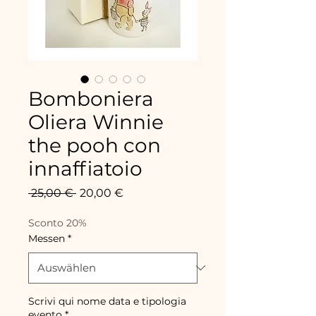
Bomboniera
Oliera Winnie
the pooh con
innaffiatoio
Standardpreis
Sale-
 25,00 € 
20,00 €
Preis
Sconto 20%
Messen
*
Scrivi qui nome data e tipologia
evento
*