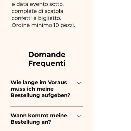
e data evento sotto,
complete di scatola
confetti e biglietto.
Ordine minimo 10 pezzi.
Domande
Frequenti
Wie lange im Voraus
muss ich meine
Bestellung aufgeben?
Ceramiche Ania kreiert und
bemalt vollständig von Hand,
Wann kommt meine
Bestellung an?
daher dauert ihre Herstellung
lange! Der Zeitpunkt hängt