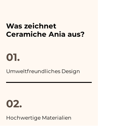
ein Video des beschädigten
sein
Bänder immer an die Farben
Artikels auf WhatsApp an
der gewählten
unsere Nummer und wir
Hochzeitsbevorzugung an,
werden ihn umgehend
Was zeichnet
außerdem finden Sie in allen
ersetzen!
Ceramiche Ania aus?
Anzeigen unserer Artikel das
Foto der Endverpackung
01.
Umweltfreundliches Design
02.
Hochwertige Materialien