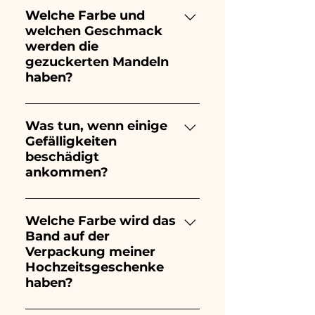
von der Art des Artikels und
10/15 Tage vor der
Welche Farbe und
der Menge ab. Wir empfehlen
welchen Geschmack
Veranstaltung garantiert.
daher, Ihre Bestellung immer
werden die
1/2 Monate vor Ihrer
gezuckerten Mandeln
Veranstaltung aufzugeben.
haben?
Wenn Ihre Veranstaltung vor
den angegebenen Zeiten
Der Geschmack der
stattfindet, kontaktieren Sie
gezuckerten Mandeln wird
Was tun, wenn einige
uns, um detailliertere
Gefälligkeiten
immer mandelartig sein, die
Informationen anzufordern!
beschädigt
Farbe variiert je nach Art der
ankommen?
Veranstaltung: - Zur Geburt
eines kleinen Jungen wird es
Wir sind seit vielen Jahren in
hellblau sein - Zur Geburt
der Branche tätig und wissen,
Welche Farbe wird das
eines kleinen Mädchens wird
Band auf der
wie wir uns um Ihre
es rosa sein - Zur Taufe, zum
Verpackung meiner
Bestellungen kümmern
Geburtstag, zur Kommunion,
Hochzeitsgeschenke
müssen. Wenn jedoch
zur Konfirmation und zur
haben?
während des Transports etwas
Hochzeit wird es weiß sein -
beschädigt wird, senden Sie
Für den Abschluss wird es rot
Wir passen die Farben der