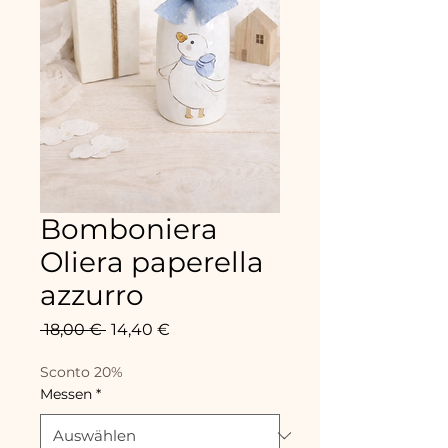
Bomboniera
Oliera paperella
azzurro
Standardpreis
Sale-
 18,00 € 
14,40 €
Preis
Sconto 20%
Messen
*