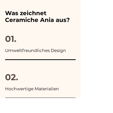
der gewählten
unsere Nummer und wir
Hochzeitsbevorzugung an,
werden ihn umgehend
Was zeichnet
außerdem finden Sie in allen
ersetzen!
Ceramiche Ania aus?
Anzeigen unserer Artikel das
Foto der Endverpackung
01.
Umweltfreundliches Design
02.
Hochwertige Materialien