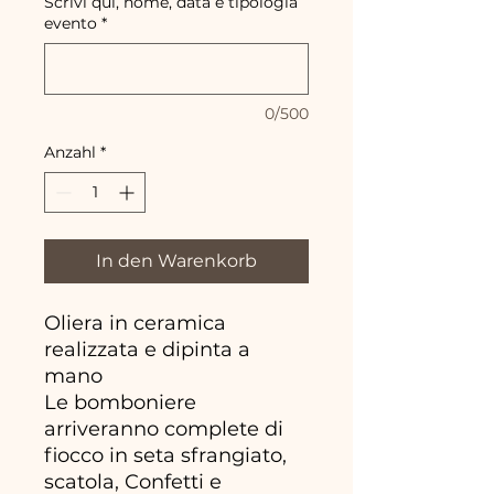
Scrivi qui, nome, data e tipologia
evento
*
0/500
Anzahl
*
In den Warenkorb
Oliera in ceramica
realizzata e dipinta a
mano
Le bomboniere
arriveranno complete di
fiocco in seta sfrangiato,
scatola, Confetti e