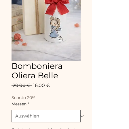
Bomboniera
Oliera Belle
Standardpreis
Sale-
 20,00 € 
16,00 €
Preis
Sconto 20%
Messen
*