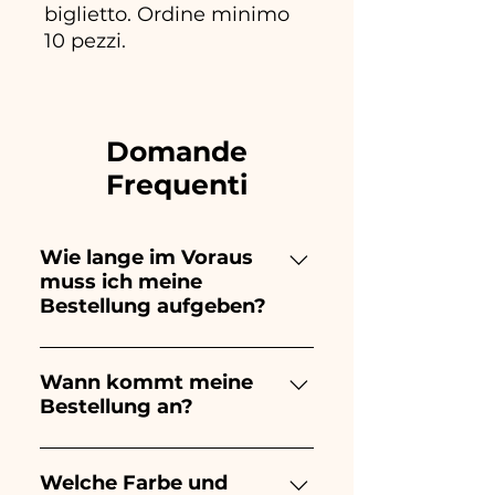
biglietto. Ordine minimo
10 pezzi.
Domande
Frequenti
Wie lange im Voraus
muss ich meine
Bestellung aufgeben?
Ceramiche Ania kreiert und
bemalt vollständig von Hand,
Wann kommt meine
Bestellung an?
daher dauert ihre Herstellung
lange! Der Zeitpunkt hängt
Der Eingang der Bestellung ist
von der Art des Artikels und
10/15 Tage vor der
Welche Farbe und
der Menge ab. Wir empfehlen