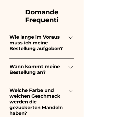
Domande
Frequenti
Wie lange im Voraus
muss ich meine
Bestellung aufgeben?
Ceramiche Ania kreiert und
bemalt vollständig von Hand,
Wann kommt meine
Bestellung an?
daher dauert ihre Herstellung
lange! Der Zeitpunkt hängt
Der Eingang der Bestellung ist
von der Art des Artikels und
10/15 Tage vor der
Welche Farbe und
der Menge ab. Wir empfehlen
welchen Geschmack
Veranstaltung garantiert.
daher, Ihre Bestellung immer
werden die
1/2 Monate vor Ihrer
gezuckerten Mandeln
Veranstaltung aufzugeben.
haben?
Wenn Ihre Veranstaltung vor