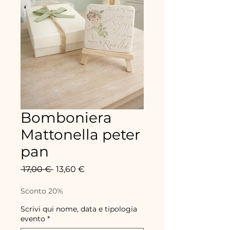
Bomboniera
Mattonella peter
pan
Standardpreis
Sale-
 17,00 € 
13,60 €
Preis
Sconto 20%
Scrivi qui nome, data e tipologia
evento
*