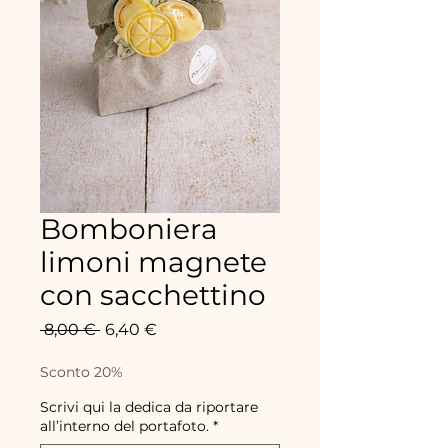
Bomboniera
limoni magnete
con sacchettino
Standardpreis
Sale-
 8,00 € 
6,40 €
Preis
Sconto 20%
Scrivi qui la dedica da riportare
all’interno del portafoto.
*