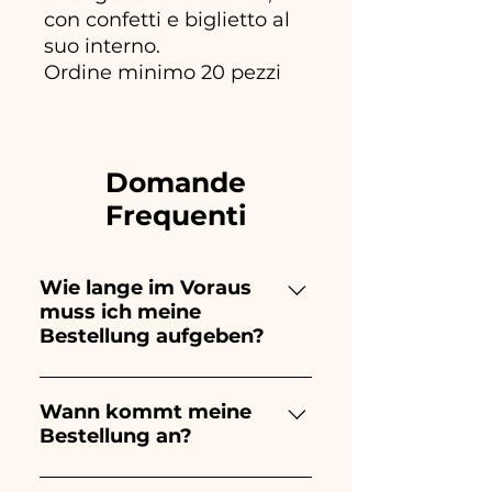
con confetti e biglietto al
suo interno.
Ordine minimo 20 pezzi
Domande
Frequenti
Wie lange im Voraus
muss ich meine
Bestellung aufgeben?
Ceramiche Ania kreiert und
bemalt vollständig von Hand,
Wann kommt meine
Bestellung an?
daher dauert ihre Herstellung
lange! Der Zeitpunkt hängt
Der Eingang der Bestellung ist
von der Art des Artikels und