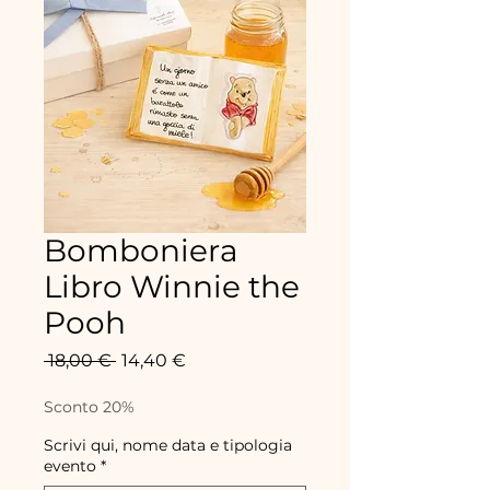
Bomboniera
Libro Winnie the
Pooh
Standardpreis
Sale-
 18,00 € 
14,40 €
Preis
Sconto 20%
Scrivi qui, nome data e tipologia
evento
*