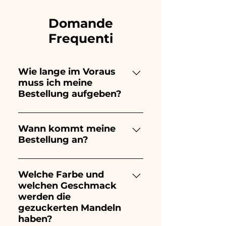
Domande
Frequenti
Wie lange im Voraus
muss ich meine
Bestellung aufgeben?
Ceramiche Ania kreiert und
bemalt vollständig von Hand,
Wann kommt meine
Bestellung an?
daher dauert ihre Herstellung
lange! Der Zeitpunkt hängt
Der Eingang der Bestellung ist
von der Art des Artikels und
10/15 Tage vor der
Welche Farbe und
der Menge ab. Wir empfehlen
welchen Geschmack
Veranstaltung garantiert.
daher, Ihre Bestellung immer
werden die
1/2 Monate vor Ihrer
gezuckerten Mandeln
Veranstaltung aufzugeben.
haben?
Wenn Ihre Veranstaltung vor