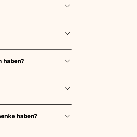
ung lange! Der Zeitpunkt
ung immer 1/2 Monate vor
en stattfindet, kontaktieren
n haben?
ert je nach Art der
 eines kleinen Mädchens wird
ochzeit wird es weiß sein -
estellungen kümmern müssen.
s beschädigten Artikels auf
henke haben?
evorzugung an, außerdem