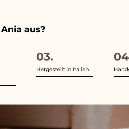
 unserer Artikel das Foto der Endverpackung
 Ania aus?
03.
04
Hergestellt in Italien
Handg