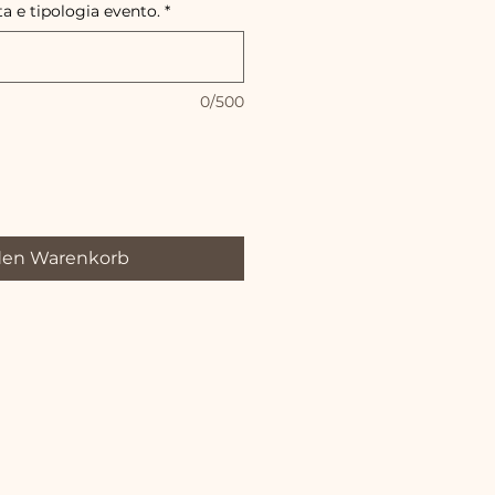
a e tipologia evento.
*
0/500
den Warenkorb