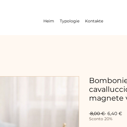
Heim
Typologie
Kontakte
Bombonier
cavallucci
magnete v
Standard
Sa
 8,00 € 
6,40 €
Pr
Sconto 20%