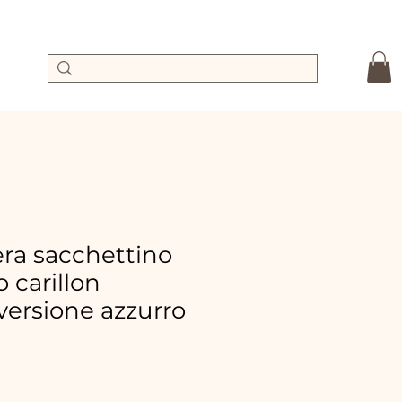
a sacchettino
o carillon
ersione azzurro
preis
le-
eis