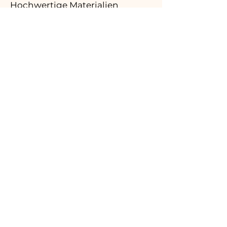
Hochwertige Materialien
03.
Hergestellt in Italien
04.
Handgefertigt
05.