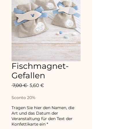
Fischmagnet-
Gefallen
Standardpreis
Sale-
 7,00 € 
5,60 €
Preis
Sconto 20%
Tragen Sie hier den Namen, die
Art und das Datum der
Veranstaltung für den Text der
Konfettikarte ein
*