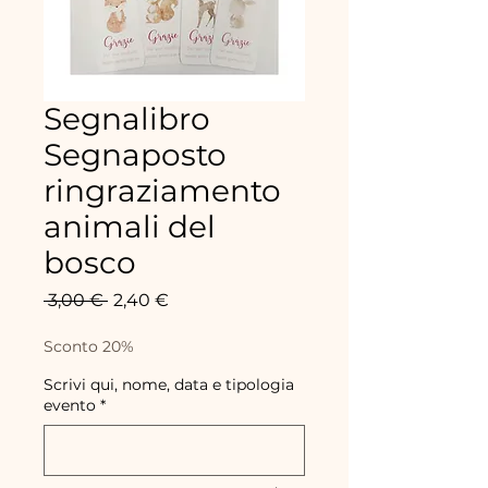
Segnalibro
Segnaposto
ringraziamento
animali del
bosco
Prix
Prix
 3,00 € 
2,40 €
original
promotionnel
Sconto 20%
Scrivi qui, nome, data e tipologia
evento
*