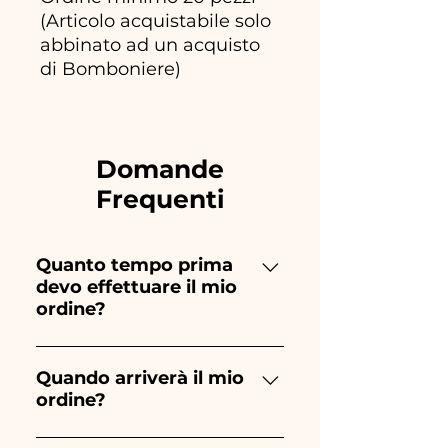
(Articolo acquistabile solo
abbinato ad un acquisto
di Bomboniere)
Domande
Frequenti
Quanto tempo prima
devo effettuare il mio
ordine?
Ceramiche Ania realizza e
dipinge interamente a mano,
Quando arriverà il mio
ordine?
pertanto la loro realizzazione
richiede molto tempo! Le
La spedizione dell'ordine sarà
tempistiche variano da 2 a 12