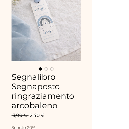
Segnalibro
Segnaposto
ringraziamento
arcobaleno
Prezzo
Prezzo
 3,00 € 
2,40 €
regolare
scontato
Sconto 20%