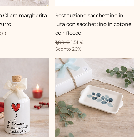
 Oliera margherita
Sostituzione sacchettino in
zurro
juta con sacchettino in cotone
con fiocco
lare
zzo scontato
40 €
Prezzo regolare
Prezzo scontato
1,88 €
1,51 €
Sconto 20%