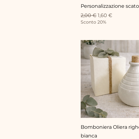
Personalizzazione scato
Prezzo regolare
Prezzo scontato
2,00 €
1,60 €
Sconto 20%
Bomboniera Oliera righ
bianca