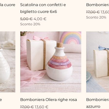
la cuore
Scatolina con confetti e
Bomboniera
biglietto cuore 6x6
Prezzo rego
Prez
17,00 €
13,6
Sconto 20%
Prezzo regolare
Prezzo scontato
5,00 €
4,00 €
Sconto 20%
e
Bomboniera Oliera righe rosa
Bomboniera 
azzurro
Prezzo regolare
Prezzo scontato
17,00 €
13,60 €