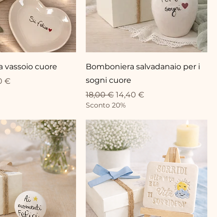
 vassoio cuore
Bomboniera salvadanaio per i
sogni cuore
lare
zo scontato
0 €
Prezzo regolare
Prezzo scontato
18,00 €
14,40 €
Sconto 20%