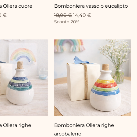
 Oliera cuore
Bomboniera vassoio eucalipto
lare
zo scontato
Prezzo regolare
Prezzo scontato
0 €
18,00 €
14,40 €
Sconto 20%
Oliera righe
Bomboniera Oliera righe
arcobaleno