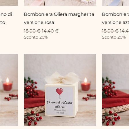
no di
Bomboniera Oliera margherita
Bomboniera
lto
versione rosa
versione az
Prezzo regolare
Prezzo scontato
Prezzo rego
Pre
18,00 €
14,40 €
18,00 €
14,
Sconto 20%
Sconto 20%