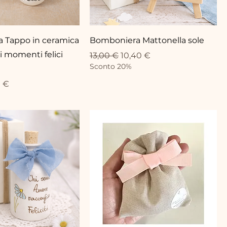
 Tappo in ceramica
Bomboniera Mattonella sole
i momenti felici
Prezzo regolare
Prezzo scontato
13,00 €
10,40 €
Sconto 20%
lare
zzo scontato
0 €