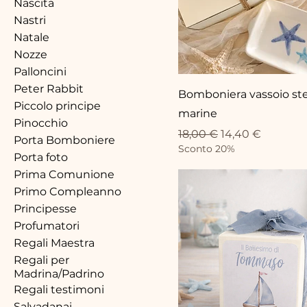
Nascita
Nastri
Natale
Nozze
Palloncini
Peter Rabbit
Bomboniera vassoio ste
Piccolo principe
marine
Pinocchio
Prezzo regolare
Prezzo scontat
18,00 €
14,40 €
Porta Bomboniere
Sconto 20%
Porta foto
Prima Comunione
Primo Compleanno
Principesse
Profumatori
Regali Maestra
Regali per
Madrina/Padrino
Regali testimoni
Salvadanai