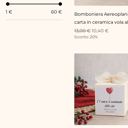
1 €
60 €
Bomboniera Aereoplani
carta in ceramica vola a
Prezzo regolare
Prezzo scontato
13,00 €
10,40 €
Sconto 20%