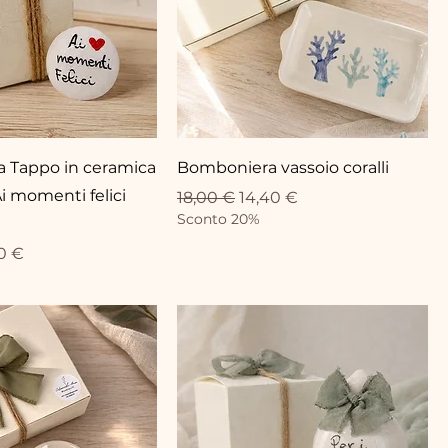
 Tappo in ceramica
Bomboniera vassoio coralli
i momenti felici
Prezzo regolare
Prezzo scontato
18,00 €
14,40 €
Sconto 20%
lare
zo scontato
0 €