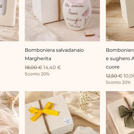
Bomboniera salvadanaio
Bomboniera
Margherita
e sughero A
cuore
o
Prezzo regolare
Prezzo scontato
18,00 €
14,40 €
Sconto 20%
Prezzo rego
Prez
12,50 €
10,0
Sconto 20%