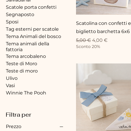
Scatole porta confetti
Segnaposto
Sposi
Scatolina con confetti e
Tag esterni per scatole
biglietto barchetta 6x6
Tema Animali del bosco
Prezzo regolare
Prezzo scontato
5,00 €
4,00 €
Tema animali della
Sconto 20%
fattoria
Tema arcobaleno
Teste di Moro
Teste di moro
Ulivo
Vasi
Winnie The Pooh
Filtra per
Prezzo