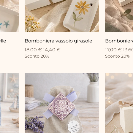
lle
Bomboniera vassoio girasole
Bomboniera
Prezzo regolare
Prezzo scontato
Prezzo rego
Prez
18,00 €
14,40 €
17,00 €
13,6
Sconto 20%
Sconto 20%
o