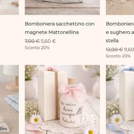
Bomboniera sacchettino con
Bomboniera
magnete Mattonellina
e sughero a
stella
Prezzo regolare
Prezzo scontato
7,00 €
5,60 €
Sconto 20%
Prezzo rego
Pre
12,00 €
9,6
Sconto 20%