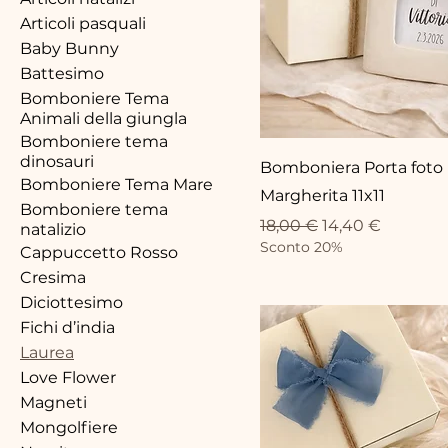
Articoli pasquali
Baby Bunny
Battesimo
Bomboniere Tema
Animali della giungla
Bomboniere tema
dinosauri
Bomboniera Porta foto
Bomboniere Tema Mare
Margherita 11x11
Bomboniere tema
Prezzo regolare
Prezzo scontat
18,00 €
14,40 €
natalizio
Sconto 20%
Cappuccetto Rosso
Cresima
Diciottesimo
Fichi d’india
Laurea
Love Flower
Magneti
Mongolfiere