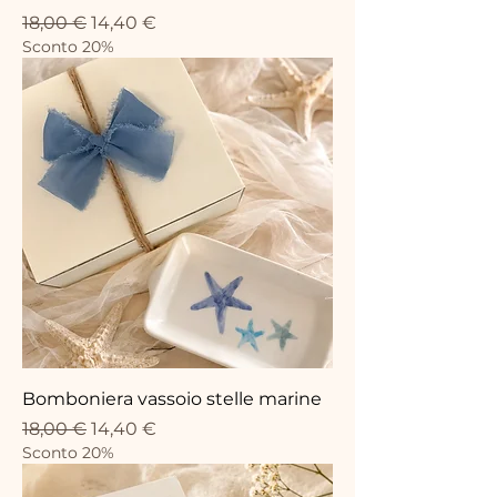
Prezzo regolare
Prezzo scontato
18,00 €
14,40 €
Sconto 20%
Bomboniera vassoio stelle marine
Prezzo regolare
Prezzo scontato
18,00 €
14,40 €
Sconto 20%