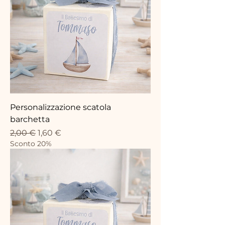
Personalizzazione scatola
barchetta
Prezzo regolare
Prezzo scontato
2,00 €
1,60 €
Sconto 20%