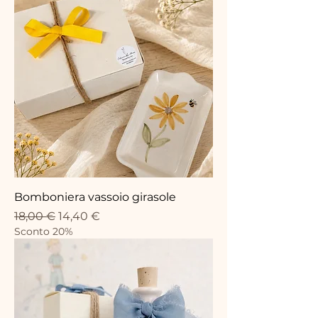
Bomboniera vassoio girasole
Prezzo regolare
Prezzo scontato
18,00 €
14,40 €
Sconto 20%