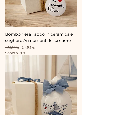
Bomboniera Tappo in ceramica e
sughero Ai momenti felici cuore
Prezzo regolare
Prezzo scontato
12,50 €
10,00 €
Sconto 20%