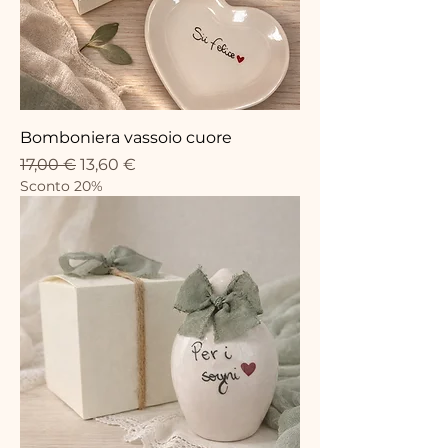
Bomboniera vassoio cuore
Prezzo regolare
Prezzo scontato
17,00 €
13,60 €
Sconto 20%