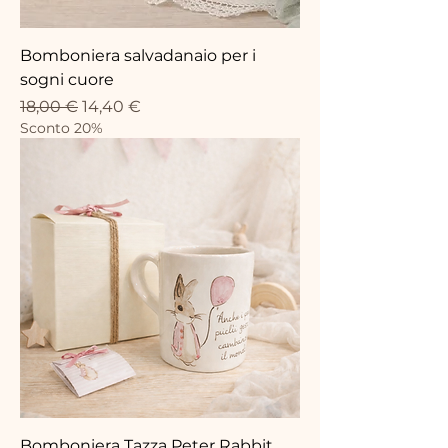
Bomboniera salvadanaio per i
sogni cuore
Prezzo regolare
Prezzo scontato
18,00 €
14,40 €
Sconto 20%
Bomboniera Tazza Peter Rabbit