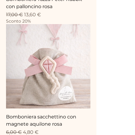
con palloncino rosa
Prezzo regolare
Prezzo scontato
17,00 €
13,60 €
Sconto 20%
Bomboniera sacchettino con
magnete aquilone rosa
Prezzo regolare
Prezzo scontato
6,00 €
4,80 €