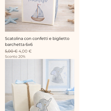
Scatolina con confetti e biglietto
barchetta 6x6
Prezzo regolare
Prezzo scontato
5,00 €
4,00 €
Sconto 20%