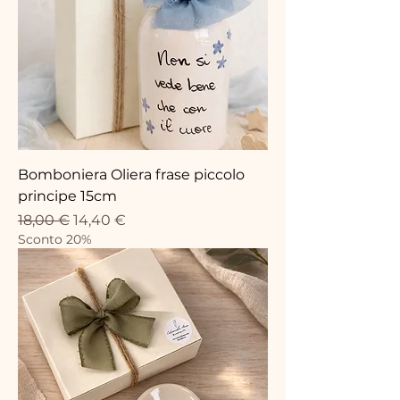
Bomboniera Oliera frase piccolo
principe 15cm
Prezzo regolare
Prezzo scontato
18,00 €
14,40 €
Sconto 20%