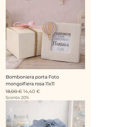
Bomboniera porta Foto
mongolfiera rosa 11x11
Prezzo regolare
Prezzo scontato
18,00 €
14,40 €
Sconto 20%