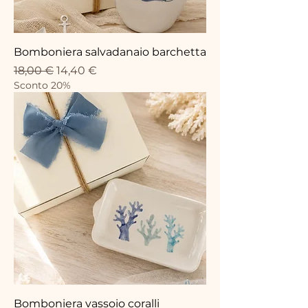
Bomboniera salvadanaio barchetta
Prezzo regolare
Prezzo scontato
18,00 €
14,40 €
Sconto 20%
Bomboniera vassoio coralli