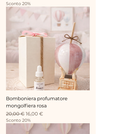
Sconto 20%
Bomboniera profumatore
mongolfiera rosa
Prezzo regolare
Prezzo scontato
20,00 €
16,00 €
Sconto 20%