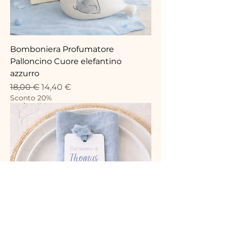
Bomboniera Profumatore
Palloncino Cuore elefantino
azzurro
Prezzo regolare
Prezzo scontato
18,00 €
14,40 €
Sconto 20%