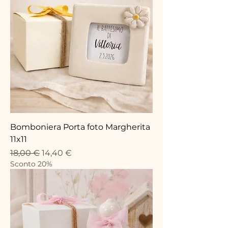
Bomboniera Porta foto Margherita
11x11
Prezzo regolare
Prezzo scontato
18,00 €
14,40 €
Sconto 20%