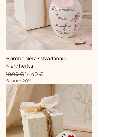
Bomboniera salvadanaio
Margherita
Prezzo regolare
Prezzo scontato
18,00 €
14,40 €
Sconto 20%