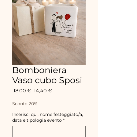
Bomboniera
Vaso cubo Sposi
Prezzo
Prezzo
 18,00 € 
14,40 €
regolare
scontato
Sconto 20%
Inserisci qui, nome festeggiato/a,
data e tipologia evento
*