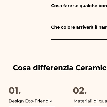
sarà azzurro - Per la Nascita
Cosa fare se qualche bo
bianco - Per la Laurea, sarà R
Siamo nel settore da tanti a
danneggiarsi durante il tras
Che colore arriverà il na
provvederemo subito alla sos
Abbiniamo sempre i colori dei n
troverai la foto della confezio
Cosa differenzia Cerami
01.
02.
Design Eco-Friendly
Materiali di qua