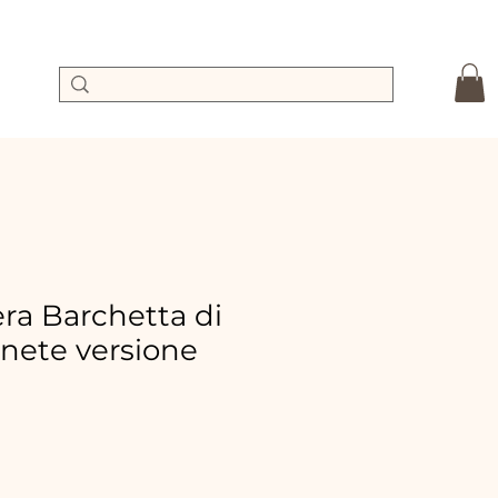
a Barchetta di
nete versione
ezzo
ontato