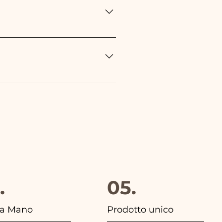
e, Cresima e Nozze, sarà
 se qualcosa dovesse
tsapp al nostro numero e
 inserzioni dei nostri articoli
.
05.
 a Mano
Prodotto unico