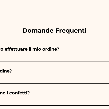
Domande Frequenti
 effettuare il mio ordine?
pinge interamente a mano, pertanto la loro realizzazione
esi in base alla tipologia articolo, quantità e dalla data 
rdine?
tiche indicate contattaci per richiedere informazioni più
effettuata circa 10/15 giorni prima dell'evento.
no i confetti?
pre mandorla, il colore varia a seconda della tipologia eve