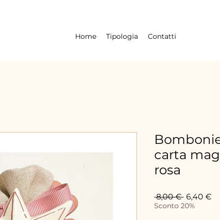
Home
Tipologia
Contatti
Bombonier
carta mag
rosa
Prezzo
Pr
 8,00 € 
6,40 €
regolare
sc
Sconto 20%