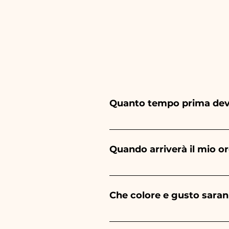
Quanto tempo prima devo
Ceramiche Ania realizza e di
tempistiche variano da 2 a 12 m
Quando arriverà il mio o
evento sia prima delle tempis
La spedizione dell'ordine sarà 
Che colore e gusto saran
Il gusto dei confetti sarà sem