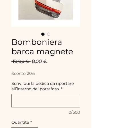
Bomboniera
barca magnete
Prezzo
Prezzo
 10,00 € 
8,00 €
regolare
scontato
Sconto 20%
Scrivi qui la dedica da riportare
all’interno del portafoto.
*
0/500
Quantità
*