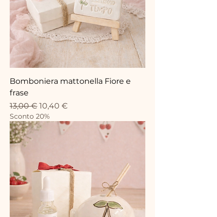
Bomboniera mattonella Fiore e
frase
Precio
Precio de oferta
13,00 €
10,40 €
Sconto 20%