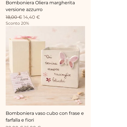
Bomboniera Oliera margherita
versione azzurro
Precio
Precio de oferta
18,00 €
14,40 €
Sconto 20%
Bomboniera vaso cubo con frase e
farfalla e fiori