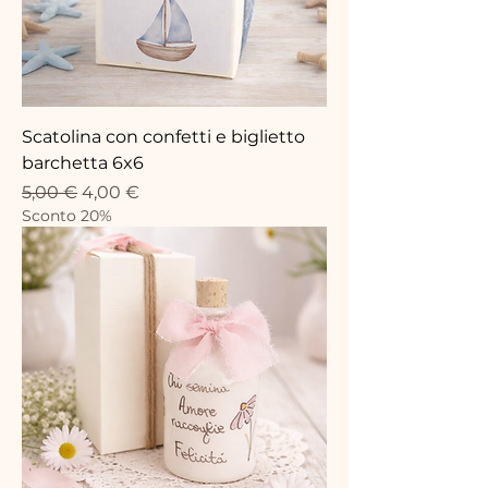
Scatolina con confetti e biglietto
barchetta 6x6
Precio
Precio de oferta
5,00 €
4,00 €
Sconto 20%