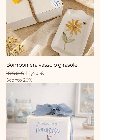
Bomboniera vassoio girasole
Precio
Precio de oferta
18,00 €
14,40 €
Sconto 20%