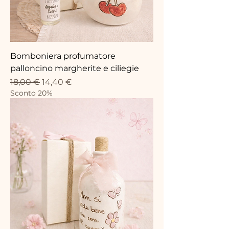
Bomboniera profumatore
palloncino margherite e ciliegie
Precio
Precio de oferta
18,00 €
14,40 €
Sconto 20%