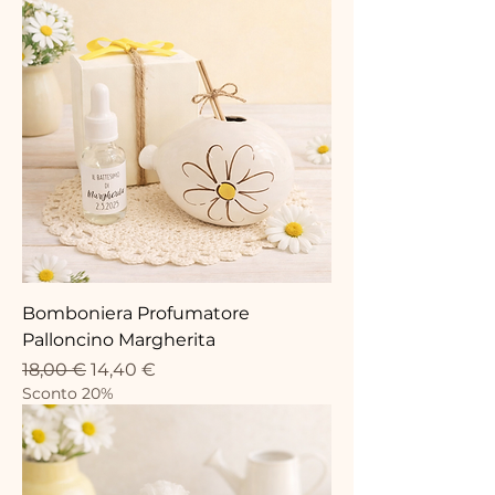
Bomboniera Profumatore
Palloncino Margherita
Precio
Precio de oferta
18,00 €
14,40 €
Sconto 20%