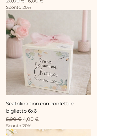
Precio
Precio de oferta
20,00 €
16,00 €
Sconto 20%
Scatolina fiori con confetti e
biglietto 6x6
Precio
Precio de oferta
5,00 €
4,00 €
Sconto 20%