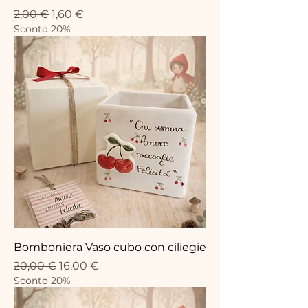
Precio
Precio de oferta
2,00 €
1,60 €
Sconto 20%
Bomboniera Vaso cubo con ciliegie
Precio
Precio de oferta
20,00 €
16,00 €
Sconto 20%