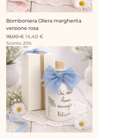
Bomboniera Oliera margherita
versione rosa
Precio
Precio de oferta
18,00 €
14,40 €
Sconto 20%