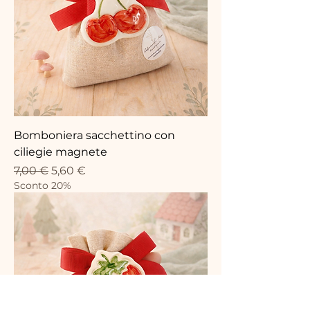
Bomboniera sacchettino con
ciliegie magnete
Precio
Precio de oferta
7,00 €
5,60 €
Sconto 20%