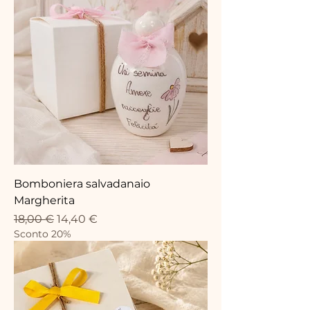
Bomboniera salvadanaio
Margherita
Precio
Precio de oferta
18,00 €
14,40 €
Sconto 20%