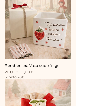
Bomboniera Vaso cubo fragola
Precio
Precio de oferta
20,00 €
16,00 €
Sconto 20%