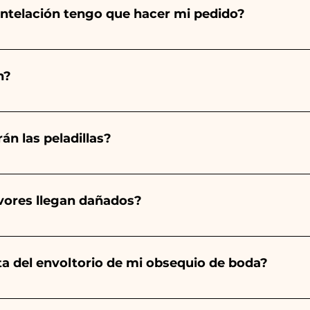
ntelación tengo que hacer mi pedido?
totalmente a mano, ¡por lo que su creación lleva much
ad, por lo que siempre recomendamos realizar tu pedido 1
n?
arios indicados, ¡contáctanos para solicitar información 
 pedido 10/15 días antes del evento.
án las peladillas?
mpre será almendrado, el color varía según el tipo de even
aro. - Para el nacimiento de una niña, será rosa. - Para B
avores llegan dañados?
a será de color blanco. - Para Graduación, será Rojo
ector y sabemos cuidar tus pedidos pero si algo se est
ulo averiado por WhatsApp a nuestro número y ¡te lo r
nta del envoltorio de mi obsequio de boda?
es de las cintas con los colores del detalle de boda ele