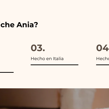
s encontrarás la foto del paquete final.
iche Ania?
03.
04
Hecho en Italia
Hech