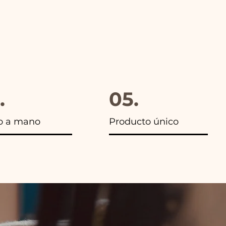
.
05.
o a mano
Producto único