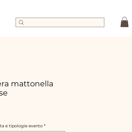
ra mattonella
ase
Precio
de
oferta
ta e tipologie evento
*