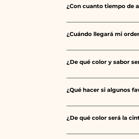
¿Con cuanto tiempo de a
Ceramiche Ania crea y pinta 
del tipo de artículo y cantid
¿Cuándo llegará mi orde
tu evento es antes de los hor
Se garantiza la recepción del
¿De qué color y sabor ser
El sabor de las peladillas sie
un niño, será de color azul cl
¿Qué hacer si algunos f
Comunión, Confirmación y Bod
Llevamos muchos años en el s
envíanos un vídeo del artíc
¿De qué color será la ci
Siempre combinamos los color