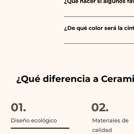
¿Qué hacer si algunos f
Comunión, Confirmación y Bod
Llevamos muchos años en el s
envíanos un vídeo del artíc
¿De qué color será la ci
Siempre combinamos los color
anuncios de nuestros artículo
¿Qué diferencia a Ceram
01.
02.
Diseño ecológico
Materiales de
calidad