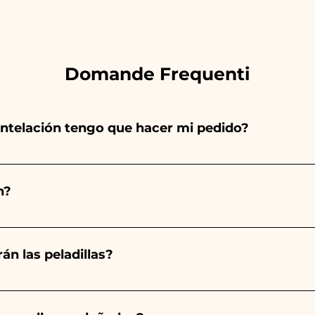
Domande Frequenti
ntelación tengo que hacer mi pedido?
totalmente a mano, ¡por lo que su creación lleva much
ad, por lo que siempre recomendamos realizar tu pedido 1
n?
arios indicados, ¡contáctanos para solicitar información 
 pedido 10/15 días antes del evento.
án las peladillas?
mpre será almendrado, el color varía según el tipo de even
aro. - Para el nacimiento de una niña, será rosa. - Para B