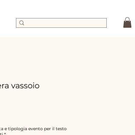
a vassoio
Precio
de
oferta
a e tipologia evento per il testo
ti
*