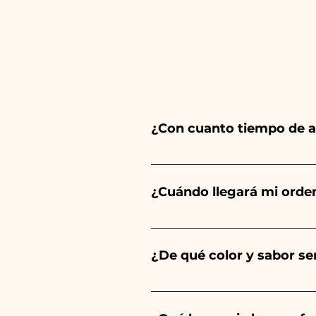
¿Con cuanto tiempo de a
Ceramiche Ania crea y pinta 
del tipo de artículo y cantid
¿Cuándo llegará mi orde
tu evento es antes de los hor
Se garantiza la recepción del
¿De qué color y sabor ser
El sabor de las peladillas sie
un niño, será de color azul cl