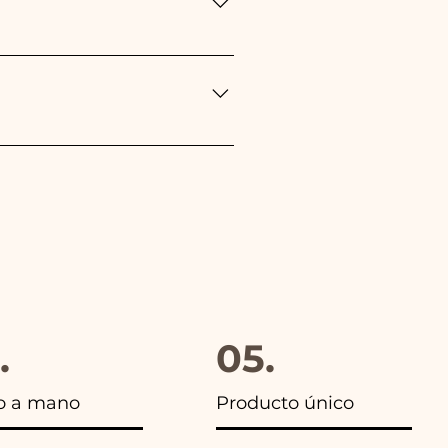
ropea durante el transporte
eponemos inmediatamente!
gido, además en todos los
.
05.
o a mano
Producto único