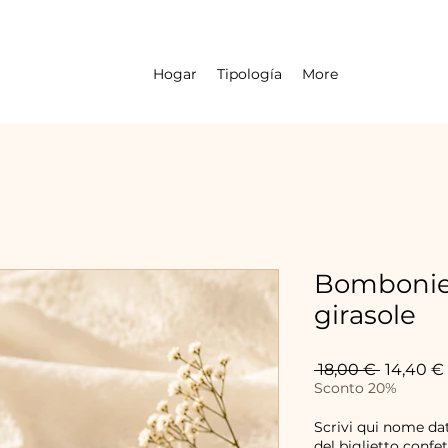
Hogar
Tipología
More
Bombonier
girasole
Precio
 18,00 € 
14,40 €
Sconto 20%
Scrivi qui nome dat
del biglietto confet