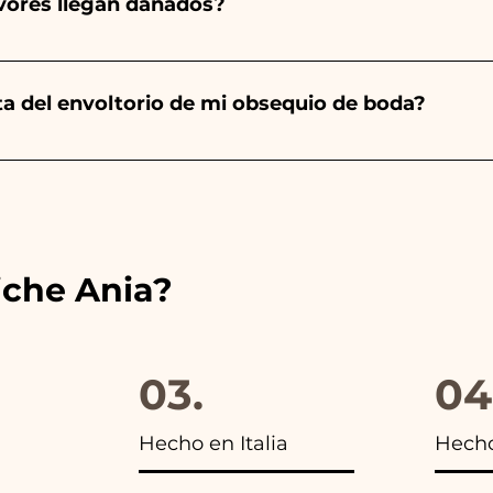
avores llegan dañados?
a será de color blanco. - Para Graduación, será Rojo
ector y sabemos cuidar tus pedidos pero si algo se est
ulo averiado por WhatsApp a nuestro número y ¡te lo r
nta del envoltorio de mi obsequio de boda?
es de las cintas con los colores del detalle de boda ele
s encontrarás la foto del paquete final.
iche Ania?
03.
04
Hecho en Italia
Hech