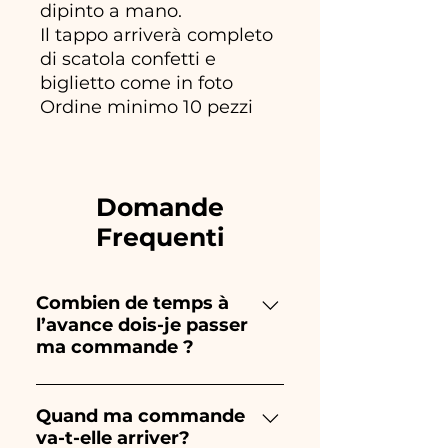
dipinto a mano.
Il tappo arriverà completo
di scatola confetti e
biglietto come in foto
Ordine minimo 10 pezzi
Domande
Frequenti
Combien de temps à
l’avance dois-je passer
ma commande ?
Ceramiche Ania crée et peint
entièrement à la main, donc
Quand ma commande
va-t-elle arriver?
leur création prend beaucoup