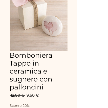
Bomboniera
Tappo in
ceramica e
sughero con
palloncini
Prix
Prix
 12,00 € 
9,60 €
original
promotionnel
Sconto 20%