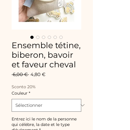
Ensemble tétine,
biberon, bavoir
et faveur cheval
Prix
Prix
 6,00 € 
4,80 €
original
promotionnel
Sconto 20%
Couleur
*
Entrez ici le nom de la personne
qui célèbre, la date et le type
d'événement
*