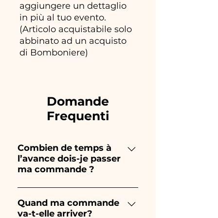
aggiungere un dettaglio
in più al tuo evento.
(Articolo acquistabile solo
abbinato ad un acquisto
di Bomboniere)
Domande
Frequenti
Combien de temps à
l’avance dois-je passer
ma commande ?
Ceramiche Ania crée et peint
entièrement à la main, donc
Quand ma commande
va-t-elle arriver?
leur création prend beaucoup