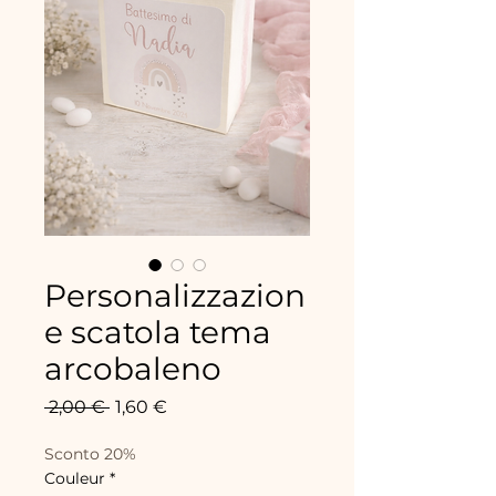
Personalizzazion
e scatola tema
arcobaleno
Prix
Prix
 2,00 € 
1,60 €
original
promotionnel
Sconto 20%
Couleur
*