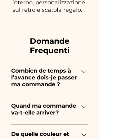
interno, personalizzazione
sul retro e scatola regalo.
Domande
Frequenti
Combien de temps à
l’avance dois-je passer
ma commande ?
Ceramiche Ania crée et peint
entièrement à la main, donc
Quand ma commande
va-t-elle arriver?
leur création prend beaucoup
de temps ! Le timing dépend
La réception de la commande
du type d'article et de la
est garantie 10/15 jours avant
De quelle couleur et
quantité, nous vous