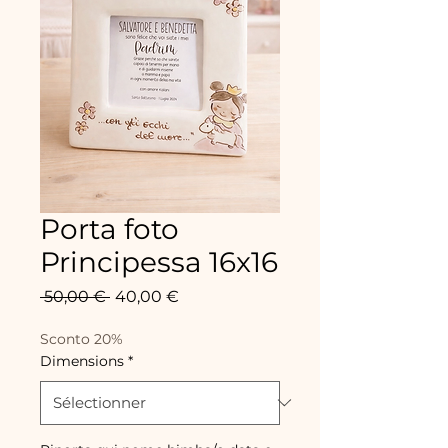
Porta foto
Principessa 16x16
Prix
Prix
 50,00 € 
40,00 €
original
promotionnel
Sconto 20%
Dimensions
*