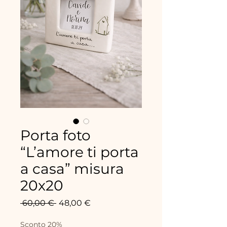
Porta foto
“L’amore ti porta
a casa” misura
20x20
Prix
Prix
 60,00 € 
48,00 €
original
promotionnel
Sconto 20%