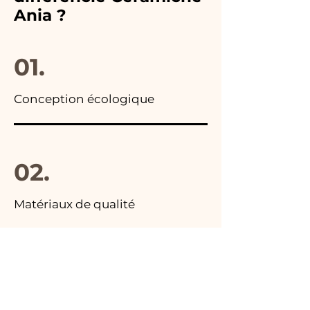
immédiatement !
Ania ?
photo du colis final.
01.
Conception écologique
02.
Matériaux de qualité
03.
Fabriqué en Italie