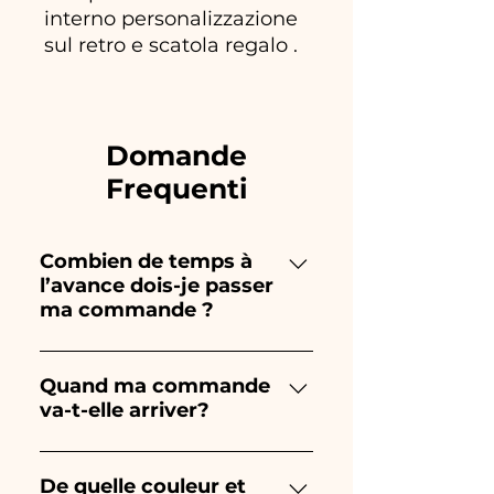
interno personalizzazione
sul retro e scatola regalo .
Domande
Frequenti
Combien de temps à
l’avance dois-je passer
ma commande ?
Ceramiche Ania crée et peint
entièrement à la main, donc
Quand ma commande
va-t-elle arriver?
leur création prend beaucoup
de temps ! Le timing dépend
La réception de la commande
du type d'article et de la
est garantie 10/15 jours avant
De quelle couleur et
quantité, nous vous