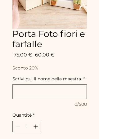
Porta Foto fiori e
farfalle
Prix
Prix
 75,00 € 
60,00 €
original
promotionnel
Sconto 20%
Scrivi qui il nome della maestra
*
0/500
Quantité
*