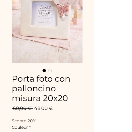
Porta foto con
palloncino
misura 20x20
Prix
Prix
 60,00 € 
48,00 €
original
promotionnel
Sconto 20%
Couleur
*