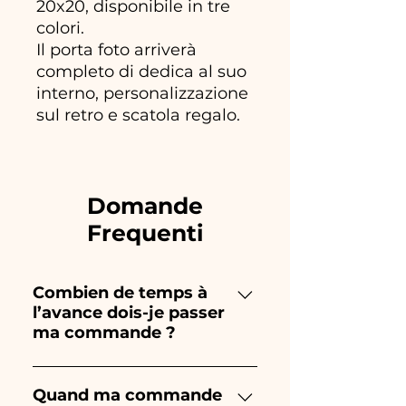
20x20, disponibile in tre
colori.
Il porta foto arriverà
completo di dedica al suo
interno, personalizzazione
sul retro e scatola regalo.
Domande
Frequenti
Combien de temps à
l’avance dois-je passer
ma commande ?
Ceramiche Ania crée et peint
entièrement à la main, donc
Quand ma commande