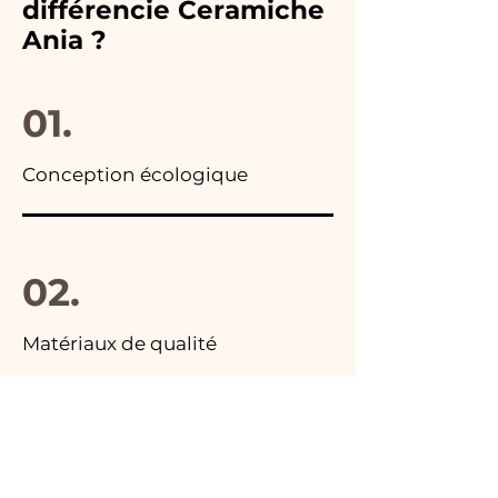
différencie Ceramiche
articles, vous trouverez la
immédiatement !
Ania ?
photo du colis final.
01.
Conception écologique
02.
Matériaux de qualité
03.