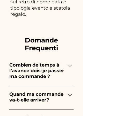
sul retro di nome data e
tipologia evento e scatola
regalo.
Domande
Frequenti
Combien de temps à
l’avance dois-je passer
ma commande ?
Ceramiche Ania crée et peint
entièrement à la main, donc
Quand ma commande
va-t-elle arriver?
leur création prend beaucoup
de temps ! Le timing dépend
La réception de la commande
du type d'article et de la