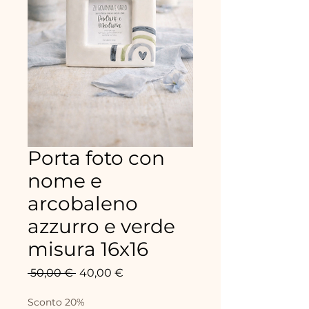
Porta foto con
nome e
arcobaleno
azzurro e verde
misura 16x16
Prix
Prix
 50,00 € 
40,00 €
original
promotionnel
Sconto 20%