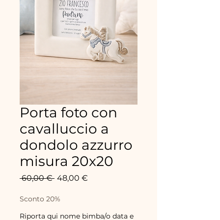
Porta foto con
cavalluccio a
dondolo azzurro
misura 20x20
Prix
Prix
 60,00 € 
48,00 €
original
promotionnel
Sconto 20%
Riporta qui nome bimba/o data e