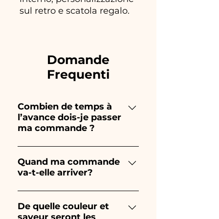
sul retro e scatola regalo.
Domande
Frequenti
Combien de temps à
l’avance dois-je passer
ma commande ?
Ceramiche Ania crée et peint
entièrement à la main, donc
Quand ma commande
va-t-elle arriver?
leur création prend beaucoup
de temps ! Le timing dépend
La réception de la commande
du type d'article et de la
est garantie 10/15 jours avant
De quelle couleur et
quantité, nous vous
saveur seront les
l'événement.