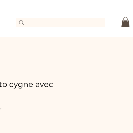
to cygne avec
Prix
€
promotionnel