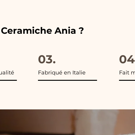
 vous trouverez la photo du colis final.
e Ceramiche Ania ?
03.
04
ualité
Fabriqué en Italie
Fait 