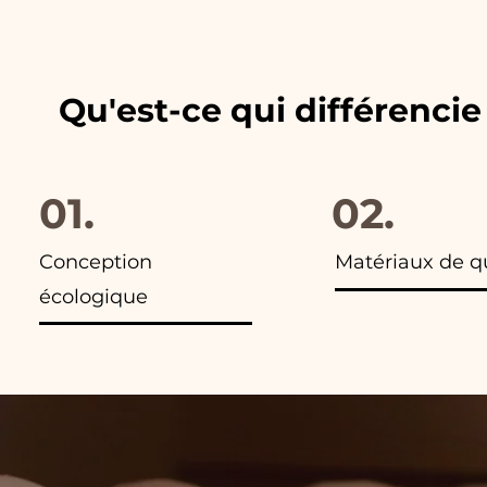
les publicités de nos articles,
Qu'est-ce qui différenci
01.
02.
Conception
Matériaux de q
écologique