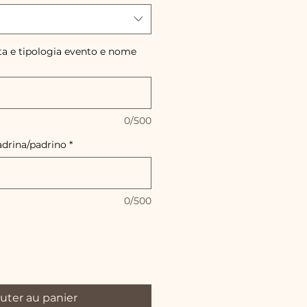
ta e tipologia evento e nome
0/500
adrina/padrino
*
0/500
uter au panier