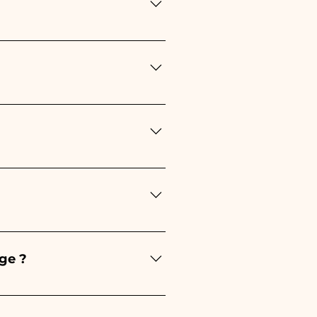
oup de temps !
toujours de passer votre 
 des informations plus 
d'événement :
e soin de vos commandes 
'article endommagé sur 
ge ?
oisi. De plus, dans toutes 