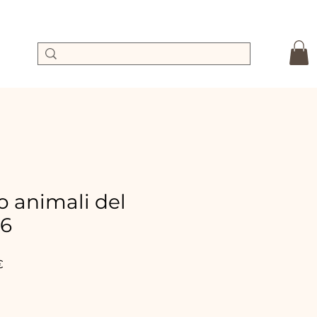
o animali del
16
Prix
€
promotionnel