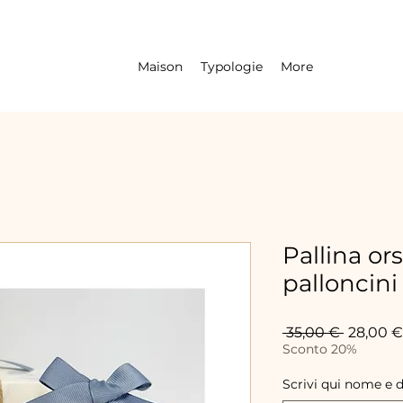
Maison
Typologie
More
Pallina or
palloncini
Prix
 35,00 € 
28,00 €
original
Sconto 20%
Scrivi qui nome e 