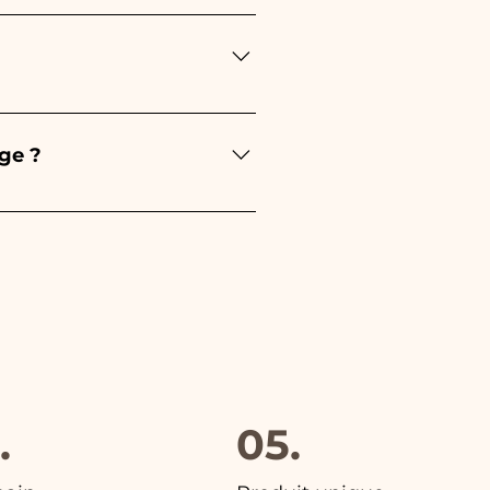
'événement : - Pour la
e sera rose - Pour le Baptême,
u diplôme, ce sera rouge
re soin de vos commandes
l'article endommagé sur
ge ?
hoisi. De plus, dans toutes
.
05.