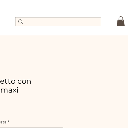
setto con
 maxi
Prix
promotionnel
data
*