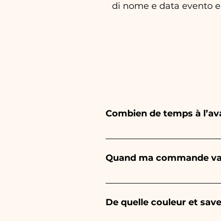
di nome e data evento e
Combien de temps à l’a
Ceramiche Ania crée et peint
dépend du type d'article et
Quand ma commande va-t
1/2 mois avant votre événeme
demander des informations pl
La réception de la commande 
De quelle couleur et save