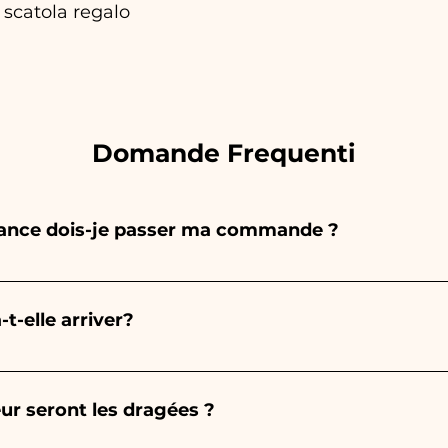
 scatola regalo
Domande Frequenti
vance dois-je passer ma commande ?
 entièrement à la main, donc leur création prend beauc
 de la quantité, nous vous recommandons donc toujour
-elle arriver?
nt. Si votre événement a lieu avant les horaires indiqu
us détaillées !
est garantie 10/15 jours avant l'événement.
ur seront les dragées ?