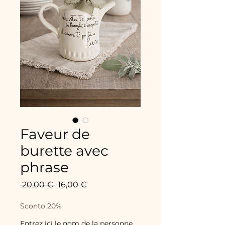
Faveur de
burette avec
phrase
Prix
Prix
 20,00 € 
16,00 €
original
promotionnel
Sconto 20%
Entrez ici le nom de la personne