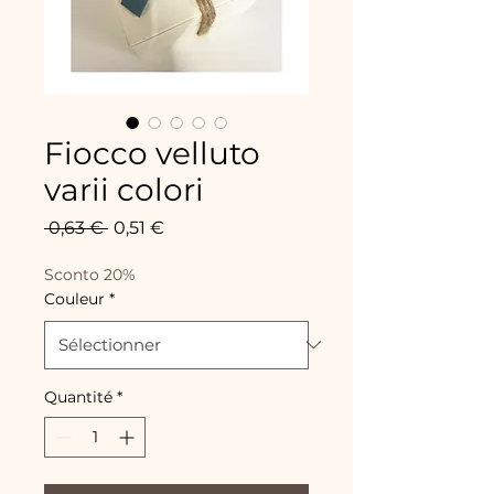
Fiocco velluto
varii colori
Prix
Prix
 0,63 € 
0,51 €
original
promotionnel
Sconto 20%
Couleur
*
Quantité
*