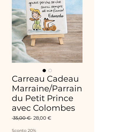
Carreau Cadeau
Marraine/Parrain
du Petit Prince
avec Colombes
Prix
Prix
 35,00 € 
28,00 €
original
promotionnel
Sconto 20%