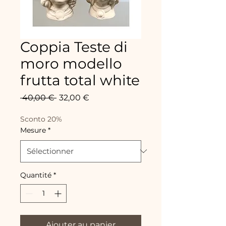
Coppia Teste di
moro modello
frutta total white
Prix
Prix
 40,00 € 
32,00 €
original
promotionnel
Sconto 20%
Mesure
*
Quantité
*
Ajouter au panier