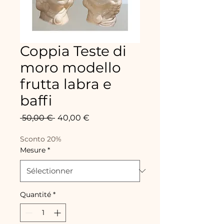
Coppia Teste di
moro modello
frutta labra e
baffi
Prix
Prix
 50,00 € 
40,00 €
original
promotionnel
Sconto 20%
Mesure
*
Quantité
*