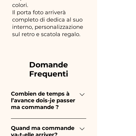
colori.
Il porta foto arriverà
completo di dedica al suo
interno, personalizzazione
sul retro e scatola regalo.
Domande
Frequenti
Combien de temps à
l’avance dois-je passer
ma commande ?
Ceramiche Ania crée et peint
entièrement à la main, donc
Quand ma commande
va-t-elle arriver?
leur création prend beaucoup