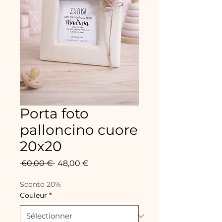
Porta foto
palloncino cuore
20x20
Prix
Prix
 60,00 € 
48,00 €
original
promotionnel
Sconto 20%
Couleur
*